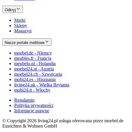
Odkryj
Marki
Sklepy
Magazyn
Nasze portale meblowe
moebel.de - Niemcy
meubles.fr - Francja
meubelo.nl - Holandia
moebel24.at - Austria
moebel24.ch - Szwajcaria
mobi24.es - Hiszpania
living24.uk - Wielka Brytania
mobi24.it - Włochy
Regulamin
Polityka prywatności
Informacje prawne
© Copyright 2026 living24.pl usługa oferowana przez moebel.de
Einrichten & Wohnen GmbH