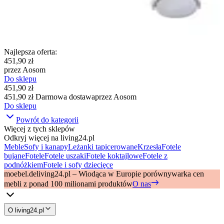
Najlepsza oferta
:
451,90 zł
przez
Aosom
Do sklepu
451,90 zł
451,90 zł
Darmowa dostawa
przez
Aosom
Do sklepu
Powrót do kategorii
Więcej z tych sklepów
Odkryj więcej na living24.pl
Meble
Sofy i kanapy
Leżanki tapicerowane
Krzesła
Fotele
bujane
Fotele
Fotele uszaki
Fotele koktajlowe
Fotele z
podnóżkiem
Fotele i sofy dziecięce
moebel.de
living24.pl – Wiodąca w Europie porównywarka cen
mebli z ponad 100 milionami produktów
O nas
O living24.pl