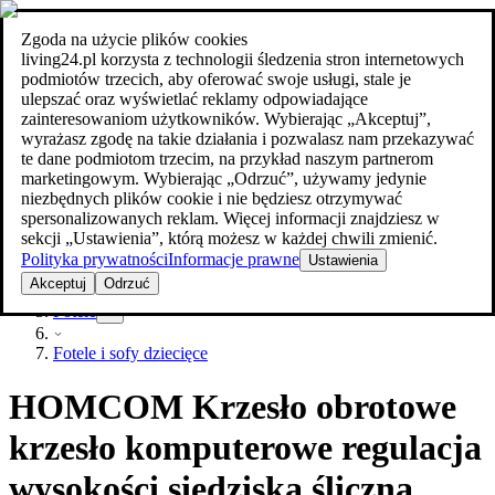
Zgoda na użycie plików cookies
Szukaj
living24.pl korzysta z technologii śledzenia stron internetowych
meble w najlepszej cenie
meble w najlepszej cenie
podmiotów trzecich, aby oferować swoje usługi, stale je
ulepszać oraz wyświetlać reklamy odpowiadające
zainteresowaniom użytkowników. Wybierając „Akceptuj”,
wyrażasz zgodę na takie działania i pozwalasz nam przekazywać
te dane podmiotom trzecim, na przykład naszym partnerom
marketingowym. Wybierając „Odrzuć”, używamy jedynie
niezbędnych plików cookie i nie będziesz otrzymywać
spersonalizowanych reklam. Więcej informacji znajdziesz w
sekcji „Ustawienia”, którą możesz w każdej chwili zmienić.
Polityka prywatności
Informacje prawne
Ustawienia
Meble
Akceptuj
Odrzuć
Fotele
Fotele i sofy dziecięce
HOMCOM Krzesło obrotowe
krzesło komputerowe regulacja
wysokości siedziska śliczna