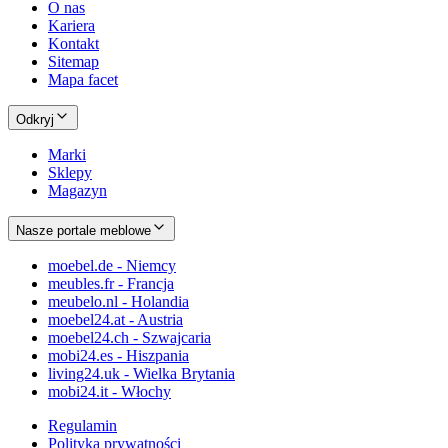
O nas
Kariera
Kontakt
Sitemap
Mapa facet
Odkryj
Marki
Sklepy
Magazyn
Nasze portale meblowe
moebel.de - Niemcy
meubles.fr - Francja
meubelo.nl - Holandia
moebel24.at - Austria
moebel24.ch - Szwajcaria
mobi24.es - Hiszpania
living24.uk - Wielka Brytania
mobi24.it - Włochy
Regulamin
Polityka prywatności