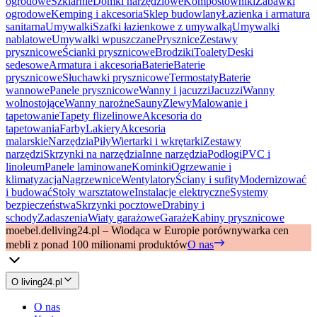
ogrodowe
Szklarnie
Domki narzędziowe
Kompostowniki
Zabawki
ogrodowe
Kemping i akcesoria
Sklep budowlany
Łazienka i armatura
sanitarna
Umywalki
Szafki łazienkowe z umywalką
Umywalki
nablatowe
Umywalki wpuszczane
Prysznice
Zestawy
prysznicowe
Ścianki prysznicowe
Brodziki
Toalety
Deski
sedesowe
Armatura i akcesoria
Baterie
Baterie
prysznicowe
Słuchawki prysznicowe
Termostaty
Baterie
wannowe
Panele prysznicowe
Wanny i jacuzzi
Jacuzzi
Wanny
wolnostojące
Wanny narożne
Sauny
Zlewy
Malowanie i
tapetowanie
Tapety flizelinowe
Akcesoria do
tapetowania
Farby
Lakiery
Akcesoria
malarskie
Narzędzia
Piły
Wiertarki i wkrętarki
Zestawy
narzędzi
Skrzynki na narzędzia
Inne narzędzia
Podłogi
PVC i
linoleum
Panele laminowane
Kominki
Ogrzewanie i
klimatyzacja
Nagrzewnice
Wentylatory
Ściany i sufity
Modernizować
i budować
Stoły warsztatowe
Instalacje elektryczne
Systemy
bezpieczeństwa
Skrzynki pocztowe
Drabiny i
schody
Zadaszenia
Wiaty garażowe
Garaże
Kabiny prysznicowe
moebel.de
living24.pl – Wiodąca w Europie porównywarka cen
mebli z ponad 100 milionami produktów
O nas
O living24.pl
O nas