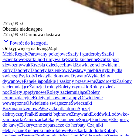
2555,99 zł
Obecnie niedostępne
2555,99 zł
Darmowa dostawa
Powrót do kategorii
Odkryj więcej na living24.pl
Meble
Regały
Parawany pokojowe
Szafy i garderoby
Szafki
łazienkowe
Szafki pod umywalkę
Szafki kuchenne
Szafki pod
zlewozmywak
Krzesła dziecięce
Ławki
Ławki ze schowkiem i
kufry
Taborety
Taborety łazienkowe
Zestawy mebli
Artykuły dla
zwierząt
Psy
Koty
Tekstylia domowe
Dywany
Wykładziny
dywanowe
Panele japońskie i zasłony przesuwne
Zazdrostki
Zasłony
zaciemniające
Żaluzje i rolety
Rolety rzymskie
Rolety dzień-
noc
Rolety sprężynowe
Rolety zaciemniające
Rolety
termoizolacyjne
Rolety plisowane
Lampy
Oświetlenie
wewnętrzne
Oświetlenie świąteczne
Świeczniki
Bożonarodzeniowe
Wszystko dla domu
Sprzęt
elektryczny
Pralki
Suszarki bębnowe
Zmywarki
Lodówki
Lodówko-
zamrażarki
Zamrażarka
Okapy kuchenne
Sprzęt kuchenny
Ekspresy
do kawy
Elektryczne zaparzacze do herbaty
Czajniki
elektryczne
Kuchenki mikrofalowe
Kostkarki do lodu
Roboty
kuchenne
Tostery
Frytkownice
Wyciskarki
Grille raclette
Zestawy do