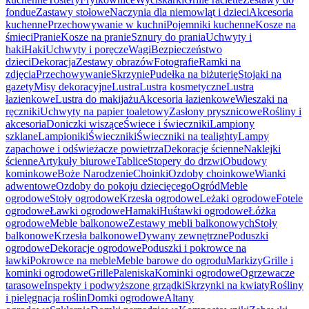
fondue
Zastawy stołowe
Naczynia dla niemowląt i dzieci
Akcesoria
kuchenne
Przechowywanie w kuchni
Pojemniki kuchenne
Kosze na
śmieci
Pranie
Kosze na pranie
Sznury do prania
Uchwyty i
haki
Haki
Uchwyty i poręcze
Wagi
Bezpieczeństwo
dzieci
Dekoracja
Zestawy obrazów
Fotografie
Ramki na
zdjęcia
Przechowywanie
Skrzynie
Pudełka na biżuterię
Stojaki na
gazety
Misy dekoracyjne
Lustra
Lustra kosmetyczne
Lustra
łazienkowe
Lustra do makijażu
Akcesoria łazienkowe
Wieszaki na
ręczniki
Uchwyty na papier toaletowy
Zasłony prysznicowe
Rośliny i
akcesoria
Doniczki wiszące
Świece i świeczniki
Lampiony
szklane
Lampioniki
Świeczniki
Świeczniki na tealighty
Lampy
zapachowe i odświeżacze powietrza
Dekoracje ścienne
Naklejki
ścienne
Artykuły biurowe
Tablice
Stopery do drzwi
Obudowy
kominkowe
Boże Narodzenie
Choinki
Ozdoby choinkowe
Wianki
adwentowe
Ozdoby do pokoju dziecięcego
Ogród
Meble
ogrodowe
Stoły ogrodowe
Krzesła ogrodowe
Leżaki ogrodowe
Fotele
ogrodowe
Ławki ogrodowe
Hamaki
Huśtawki ogrodowe
Łóżka
ogrodowe
Meble balkonowe
Zestawy mebli balkonowych
Stoły
balkonowe
Krzesła balkonowe
Dywany zewnętrzne
Poduszki
ogrodowe
Dekoracje ogrodowe
Poduszki i pokrowce na
ławki
Pokrowce na meble
Meble barowe do ogrodu
Markizy
Grille i
kominki ogrodowe
Grille
Paleniska
Kominki ogrodowe
Ogrzewacze
tarasowe
Inspekty i podwyższone grządki
Skrzynki na kwiaty
Rośliny
i pielęgnacja roślin
Domki ogrodowe
Altany