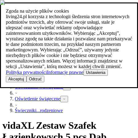
Zgoda na użycie plików cookies
Szukaj
living24.pl korzysta z technologii śledzenia stron internetowych
meble w najlepszej cenie
meble w najlepszej cenie
podmiotów trzecich, aby oferować swoje usługi, stale je
ulepszać oraz wyświetlać reklamy odpowiadające
zainteresowaniom użytkowników. Wybierając „Akceptuj”,
wyrażasz zgodę na takie działania i pozwalasz nam przekazywać
te dane podmiotom trzecim, na przykład naszym partnerom
marketingowym. Wybierając „Odrzuć”, używamy jedynie
niezbędnych plików cookie i nie będziesz otrzymywać
spersonalizowanych reklam. Więcej informacji znajdziesz w
sekcji „Ustawienia”, którą możesz w każdej chwili zmienić.
Polityka prywatności
Informacje prawne
Ustawienia
Lampy
Akceptuj
Odrzuć
Oświetlenie wewnętrzne
Oświetlenie świąteczne
Świeczniki...rodzeniowe
vidaXL Zestaw Szafek
Łazienkowych 5 pcs Dąb