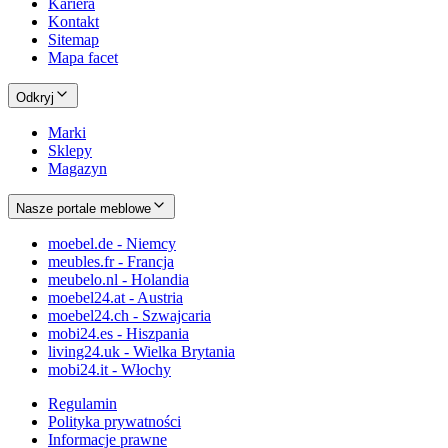
Kariera
Kontakt
Sitemap
Mapa facet
Odkryj
Marki
Sklepy
Magazyn
Nasze portale meblowe
moebel.de - Niemcy
meubles.fr - Francja
meubelo.nl - Holandia
moebel24.at - Austria
moebel24.ch - Szwajcaria
mobi24.es - Hiszpania
living24.uk - Wielka Brytania
mobi24.it - Włochy
Regulamin
Polityka prywatności
Informacje prawne