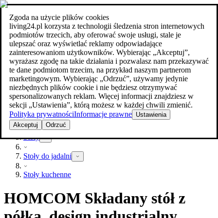
Zgoda na użycie plików cookies
Szukaj
living24.pl korzysta z technologii śledzenia stron internetowych
meble w najlepszej cenie
meble w najlepszej cenie
podmiotów trzecich, aby oferować swoje usługi, stale je
ulepszać oraz wyświetlać reklamy odpowiadające
zainteresowaniom użytkowników. Wybierając „Akceptuj”,
wyrażasz zgodę na takie działania i pozwalasz nam przekazywać
te dane podmiotom trzecim, na przykład naszym partnerom
marketingowym. Wybierając „Odrzuć”, używamy jedynie
niezbędnych plików cookie i nie będziesz otrzymywać
spersonalizowanych reklam. Więcej informacji znajdziesz w
sekcji „Ustawienia”, którą możesz w każdej chwili zmienić.
Polityka prywatności
Informacje prawne
Ustawienia
Meble
Akceptuj
Odrzuć
Stoły
Stoły do jadalni
Stoły kuchenne
HOMCOM Składany stół z
półką, design industrialny,