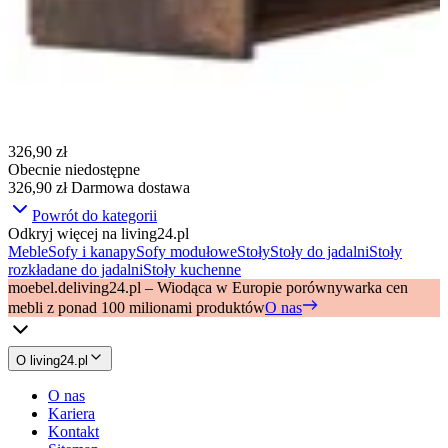
326,90 zł
Obecnie niedostępne
326,90 zł
Darmowa dostawa
Powrót do kategorii
Odkryj więcej na living24.pl
Meble
Sofy i kanapy
Sofy modułowe
Stoły
Stoły do jadalni
Stoły
rozkładane do jadalni
Stoły kuchenne
moebel.de
living24.pl – Wiodąca w Europie porównywarka cen
mebli z ponad 100 milionami produktów
O nas
O living24.pl
O nas
Kariera
Kontakt