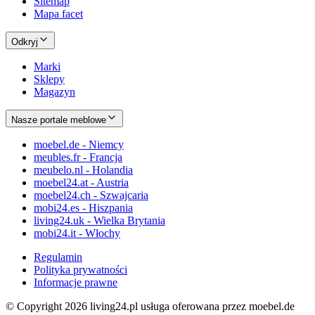
Sitemap
Mapa facet
Odkryj
Marki
Sklepy
Magazyn
Nasze portale meblowe
moebel.de - Niemcy
meubles.fr - Francja
meubelo.nl - Holandia
moebel24.at - Austria
moebel24.ch - Szwajcaria
mobi24.es - Hiszpania
living24.uk - Wielka Brytania
mobi24.it - Włochy
Regulamin
Polityka prywatności
Informacje prawne
© Copyright 2026 living24.pl usługa oferowana przez moebel.de