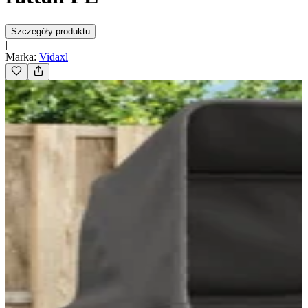
Szczegóły produktu
|
Marka
:
Vidaxl