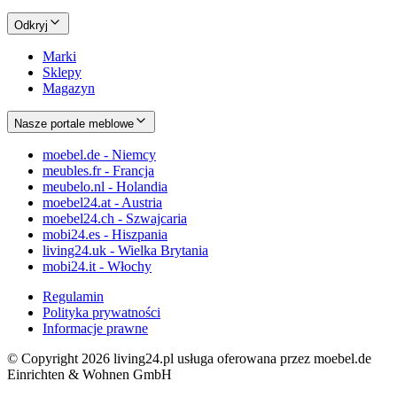
Odkryj
Marki
Sklepy
Magazyn
Nasze portale meblowe
moebel.de - Niemcy
meubles.fr - Francja
meubelo.nl - Holandia
moebel24.at - Austria
moebel24.ch - Szwajcaria
mobi24.es - Hiszpania
living24.uk - Wielka Brytania
mobi24.it - Włochy
Regulamin
Polityka prywatności
Informacje prawne
© Copyright 2026 living24.pl usługa oferowana przez moebel.de
Einrichten & Wohnen GmbH