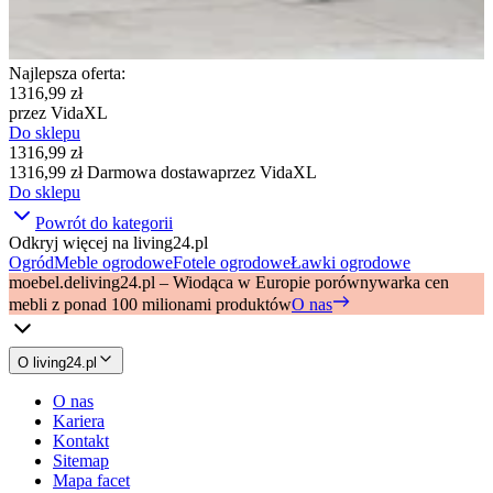
Najlepsza oferta
:
1316,99 zł
przez
VidaXL
Do sklepu
1316,99 zł
1316,99 zł
Darmowa dostawa
przez
VidaXL
Do sklepu
Powrót do kategorii
Odkryj więcej na living24.pl
Ogród
Meble ogrodowe
Fotele ogrodowe
Ławki ogrodowe
moebel.de
living24.pl – Wiodąca w Europie porównywarka cen
mebli z ponad 100 milionami produktów
O nas
O living24.pl
O nas
Kariera
Kontakt
Sitemap
Mapa facet