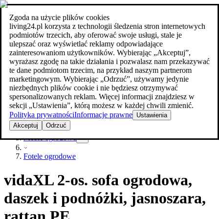
Zgoda na użycie plików cookies
Szukaj
living24.pl korzysta z technologii śledzenia stron internetowych
meble w najlepszej cenie
meble w najlepszej cenie
podmiotów trzecich, aby oferować swoje usługi, stale je
ulepszać oraz wyświetlać reklamy odpowiadające
zainteresowaniom użytkowników. Wybierając „Akceptuj”,
wyrażasz zgodę na takie działania i pozwalasz nam przekazywać
te dane podmiotom trzecim, na przykład naszym partnerom
marketingowym. Wybierając „Odrzuć”, używamy jedynie
niezbędnych plików cookie i nie będziesz otrzymywać
spersonalizowanych reklam. Więcej informacji znajdziesz w
sekcji „Ustawienia”, którą możesz w każdej chwili zmienić.
Polityka prywatności
Informacje prawne
Ustawienia
Ogród
Akceptuj
Odrzuć
Meble ogrodowe
Fotele ogrodowe
vidaXL 2-os. sofa ogrodowa,
daszek i podnóżki, jasnoszara,
rattan PE