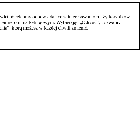
z wyświetlać reklamy odpowiadające zainteresowaniom użytkowników.
zym partnerom marketingowym. Wybierając „Odrzuć”, używamy
nia”, którą możesz w każdej chwili zmienić.