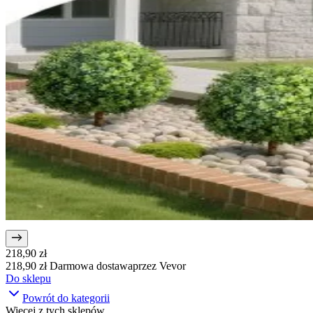
218,90 zł
218,90 zł
Darmowa dostawa
przez
Vevor
Do sklepu
Powrót do kategorii
Więcej z tych sklepów