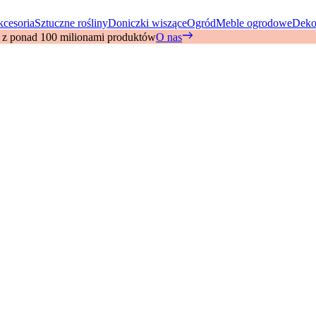
kcesoria
Sztuczne rośliny
Doniczki wiszące
Ogród
Meble ogrodowe
Deko
 z ponad 100 milionami produktów
O nas