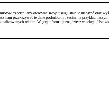
podmiotów trzecich, aby oferować swoje usługi, stale je ulepszać ora
walasz nam przekazywać te dane podmiotom trzecim, na przykład nas
onalizowanych reklam. Więcej informacji znajdziesz w sekcji „Ustawie