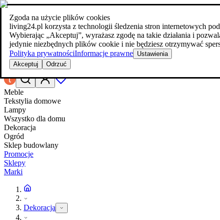
Zgoda na użycie plików cookies
Szukaj
living24.pl korzysta z technologii śledzenia stron internetowych 
meble w najlepszej cenie
meble w najlepszej cenie
Wybierając „Akceptuj”, wyrażasz zgodę na takie działania i poz
jedynie niezbędnych plików cookie i nie będziesz otrzymywać spers
Polityka prywatności
Informacje prawne
Ustawienia
Akceptuj
Odrzuć
Meble
Tekstylia domowe
Lampy
Wszystko dla domu
Dekoracja
Ogród
Sklep budowlany
Promocje
Sklepy
Marki
Dekoracja