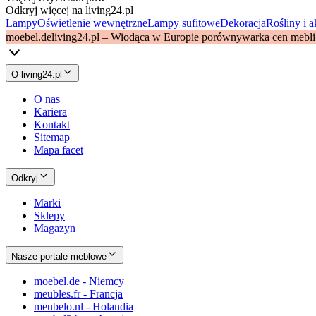
Odkryj więcej na living24.pl
Lampy
Oświetlenie wewnętrzne
Lampy sufitowe
Dekoracja
Rośliny i a
moebel.de
living24.pl – Wiodąca w Europie porównywarka cen mebli
O living24.pl
O nas
Kariera
Kontakt
Sitemap
Mapa facet
Odkryj
Marki
Sklepy
Magazyn
Nasze portale meblowe
moebel.de - Niemcy
meubles.fr - Francja
meubelo.nl - Holandia