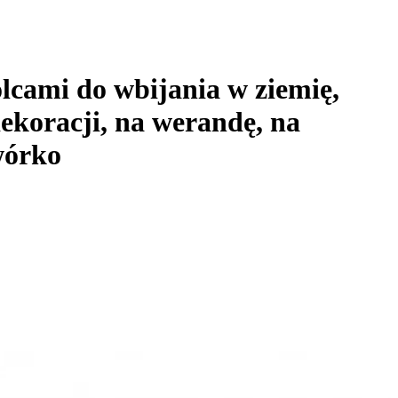
cami do wbijania w ziemię,
dekoracji, na werandę, na
wórko