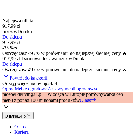
Najlepsza oferta
:
917,99 zł
przez
wDomku
Do sklepu
917,99 zł
-
35 %
Oszczędzasz
495 zł
w porównaniu do najlepszej średniej ceny 🔥
917,99 zł
Darmowa dostawa
przez
wDomku
Do sklepu
Oszczędzasz
495 zł
w porównaniu do najlepszej średniej ceny 🔥
Powrót do kategorii
Odkryj więcej na living24.pl
Ogród
Meble ogrodowe
Zestawy mebli ogrodowych
moebel.de
living24.pl – Wiodąca w Europie porównywarka cen
mebli z ponad 100 milionami produktów
O nas
O living24.pl
O nas
Kariera