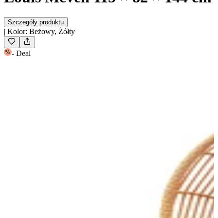
Szczegóły produktu
|
Kolor
:
Beżowy, Żółty
-
Deal