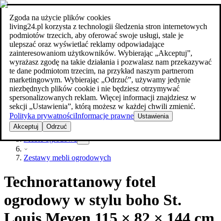
Zgoda na użycie plików cookies
Szukaj
living24.pl korzysta z technologii śledzenia stron internetowych
meble w najlepszej cenie
meble w najlepszej cenie
podmiotów trzecich, aby oferować swoje usługi, stale je
ulepszać oraz wyświetlać reklamy odpowiadające
zainteresowaniom użytkowników. Wybierając „Akceptuj”,
wyrażasz zgodę na takie działania i pozwalasz nam przekazywać
te dane podmiotom trzecim, na przykład naszym partnerom
marketingowym. Wybierając „Odrzuć”, używamy jedynie
niezbędnych plików cookie i nie będziesz otrzymywać
spersonalizowanych reklam. Więcej informacji znajdziesz w
sekcji „Ustawienia”, którą możesz w każdej chwili zmienić.
Polityka prywatności
Informacje prawne
Ustawienia
Ogród
Akceptuj
Odrzuć
Meble ogrodowe
Zestawy mebli ogrodowych
Technorattanowy fotel
ogrodowy w stylu boho St.
Louis Meven 115 × 82 × 144 cm