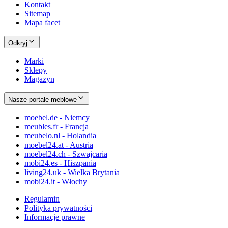
Kontakt
Sitemap
Mapa facet
Odkryj
Marki
Sklepy
Magazyn
Nasze portale meblowe
moebel.de - Niemcy
meubles.fr - Francja
meubelo.nl - Holandia
moebel24.at - Austria
moebel24.ch - Szwajcaria
mobi24.es - Hiszpania
living24.uk - Wielka Brytania
mobi24.it - Włochy
Regulamin
Polityka prywatności
Informacje prawne