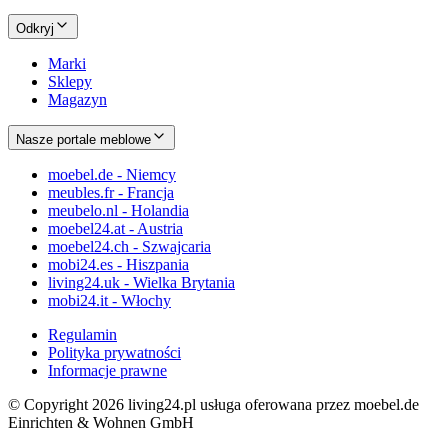
Odkryj
Marki
Sklepy
Magazyn
Nasze portale meblowe
moebel.de - Niemcy
meubles.fr - Francja
meubelo.nl - Holandia
moebel24.at - Austria
moebel24.ch - Szwajcaria
mobi24.es - Hiszpania
living24.uk - Wielka Brytania
mobi24.it - Włochy
Regulamin
Polityka prywatności
Informacje prawne
© Copyright 2026 living24.pl usługa oferowana przez moebel.de
Einrichten & Wohnen GmbH