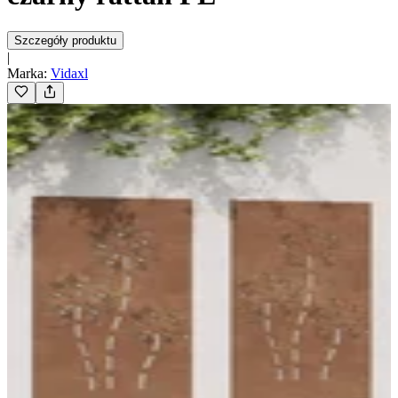
Szczegóły produktu
|
Marka
:
Vidaxl