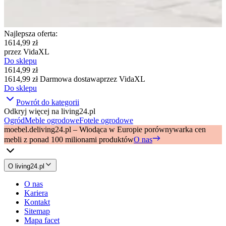
Najlepsza oferta
:
1614,99 zł
przez
VidaXL
Do sklepu
1614,99 zł
1614,99 zł
Darmowa dostawa
przez
VidaXL
Do sklepu
Powrót do kategorii
Odkryj więcej na living24.pl
Ogród
Meble ogrodowe
Fotele ogrodowe
moebel.de
living24.pl – Wiodąca w Europie porównywarka cen
mebli z ponad 100 milionami produktów
O nas
O living24.pl
O nas
Kariera
Kontakt
Sitemap
Mapa facet