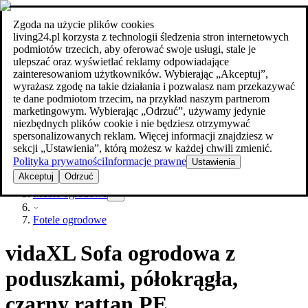
Zgoda na użycie plików cookies
Szukaj
living24.pl korzysta z technologii śledzenia stron internetowych
meble w najlepszej cenie
meble w najlepszej cenie
podmiotów trzecich, aby oferować swoje usługi, stale je
ulepszać oraz wyświetlać reklamy odpowiadające
zainteresowaniom użytkowników. Wybierając „Akceptuj”,
wyrażasz zgodę na takie działania i pozwalasz nam przekazywać
te dane podmiotom trzecim, na przykład naszym partnerom
marketingowym. Wybierając „Odrzuć”, używamy jedynie
niezbędnych plików cookie i nie będziesz otrzymywać
spersonalizowanych reklam. Więcej informacji znajdziesz w
sekcji „Ustawienia”, którą możesz w każdej chwili zmienić.
Polityka prywatności
Informacje prawne
Ustawienia
Ogród
Akceptuj
Odrzuć
Meble ogrodowe
Fotele ogrodowe
vidaXL Sofa ogrodowa z
poduszkami, półokrągła,
czarny rattan PE