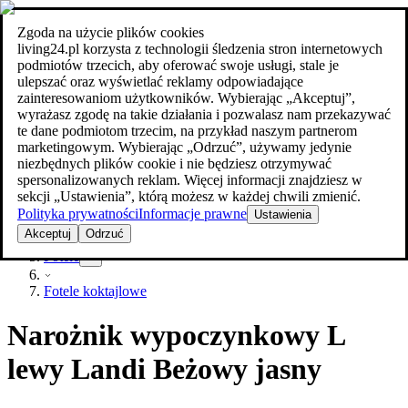
Zgoda na użycie plików cookies
Szukaj
living24.pl korzysta z technologii śledzenia stron internetowych
meble w najlepszej cenie
meble w najlepszej cenie
podmiotów trzecich, aby oferować swoje usługi, stale je
ulepszać oraz wyświetlać reklamy odpowiadające
zainteresowaniom użytkowników. Wybierając „Akceptuj”,
wyrażasz zgodę na takie działania i pozwalasz nam przekazywać
te dane podmiotom trzecim, na przykład naszym partnerom
marketingowym. Wybierając „Odrzuć”, używamy jedynie
niezbędnych plików cookie i nie będziesz otrzymywać
spersonalizowanych reklam. Więcej informacji znajdziesz w
sekcji „Ustawienia”, którą możesz w każdej chwili zmienić.
Polityka prywatności
Informacje prawne
Ustawienia
Meble
Akceptuj
Odrzuć
Fotele
Fotele koktajlowe
Narożnik wypoczynkowy L
lewy Landi Beżowy jasny