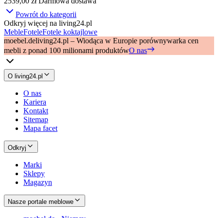
2539,00 zł
Darmowa dostawa
Powrót do kategorii
Odkryj więcej na living24.pl
Meble
Fotele
Fotele koktajlowe
moebel.de
living24.pl – Wiodąca w Europie porównywarka cen
mebli z ponad 100 milionami produktów
O nas
O living24.pl
O nas
Kariera
Kontakt
Sitemap
Mapa facet
Odkryj
Marki
Sklepy
Magazyn
Nasze portale meblowe