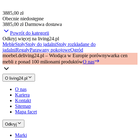
3885,00 zł
Obecnie niedostępne
3885,00 zł
Darmowa dostawa
Powrót do kategorii
Odkryj więcej na living24.pl
Meble
Stoły
Stoły do jadalni
Stoły rozkładane do
jadalni
Regały
Parawany pokojowe
Ogród
moebel.de
living24.pl – Wiodąca w Europie porównywarka cen
mebli z ponad 100 milionami produktów
O nas
O living24.pl
O nas
Kariera
Kontakt
Sitemap
Mapa facet
Odkryj
Marki