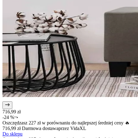
716,99 zł
-
24 %
Oszczędzasz
227 zł
w porównaniu do najlepszej średniej ceny 🔥
716,99 zł
Darmowa dostawa
przez
VidaXL
Do sklepu