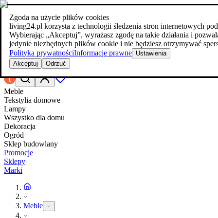
Zgoda na użycie plików cookies
Szukaj
living24.pl korzysta z technologii śledzenia stron internetowych 
meble w najlepszej cenie
meble w najlepszej cenie
Wybierając „Akceptuj”, wyrażasz zgodę na takie działania i poz
jedynie niezbędnych plików cookie i nie będziesz otrzymywać spers
Polityka prywatności
Informacje prawne
Ustawienia
Akceptuj
Odrzuć
Meble
Tekstylia domowe
Lampy
Wszystko dla domu
Dekoracja
Ogród
Sklep budowlany
Promocje
Sklepy
Marki
Meble