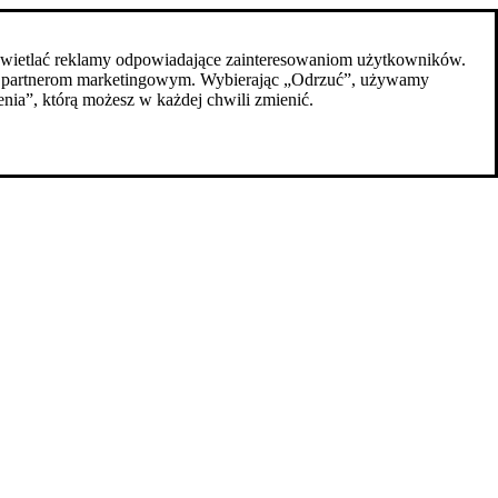
z wyświetlać reklamy odpowiadające zainteresowaniom użytkowników.
zym partnerom marketingowym. Wybierając „Odrzuć”, używamy
nia”, którą możesz w każdej chwili zmienić.