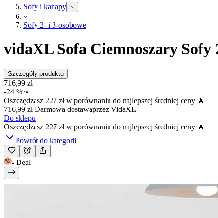
Sofy i kanapy
Sofy 2- i 3-osobowe
vidaXL Sofa Ciemnoszary Sofy 
Szczegóły produktu
716,99 zł
-
24 %
Oszczędzasz
227 zł
w porównaniu do najlepszej średniej ceny 🔥
716,99 zł
Darmowa dostawa
przez
VidaXL
Do sklepu
Oszczędzasz
227 zł
w porównaniu do najlepszej średniej ceny 🔥
Powrót do kategorii
-
Deal