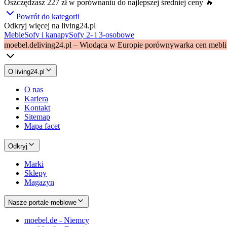
Oszczędzasz
227 zł
w porównaniu do najlepszej średniej ceny 🔥
Powrót do kategorii
Odkryj więcej na living24.pl
Meble
Sofy i kanapy
Sofy 2- i 3-osobowe
moebel.de
living24.pl – Wiodąca w Europie porównywarka cen mebli
O living24.pl
O nas
Kariera
Kontakt
Sitemap
Mapa facet
Odkryj
Marki
Sklepy
Magazyn
Nasze portale meblowe
moebel.de - Niemcy