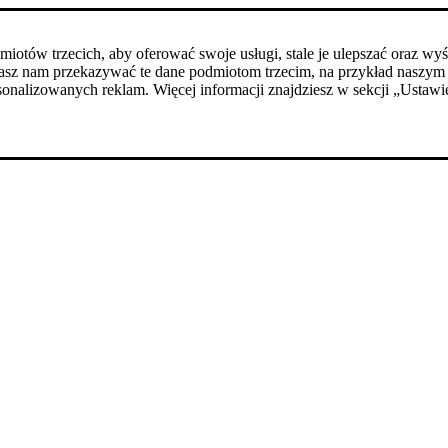
podmiotów trzecich, aby oferować swoje usługi, stale je ulepszać ora
walasz nam przekazywać te dane podmiotom trzecim, na przykład nas
onalizowanych reklam. Więcej informacji znajdziesz w sekcji „Ustawie